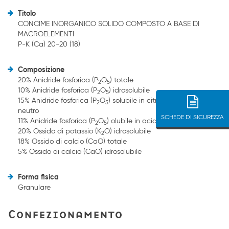
Titolo
CONCIME INORGANICO SOLIDO COMPOSTO A BASE DI
MACROELEMENTI
P-K (Ca) 20-20 (18)
Composizione
20% Anidride fosforica (P
O
) totale
2
5
10% Anidride fosforica (P
O
) idrosolubile
2
5
15% Anidride fosforica (P
O
) solubile in citrato ammonico
2
5
neutro
SCHEDE DI SICUREZZA
11% Anidride fosforica (P
O
) olubile in acido formico
2
5
20% Ossido di potassio (K
O) idrosolubile
2
18% Ossido di calcio (CaO) totale
5% Ossido di calcio (CaO) idrosolubile
Forma fisica
Granulare
Confezionamento