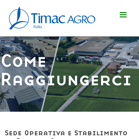
Salta
al
Toggle
contenuto
navigat
principale
Come
Raggiungerci
Sede Operativa e Stabilimento